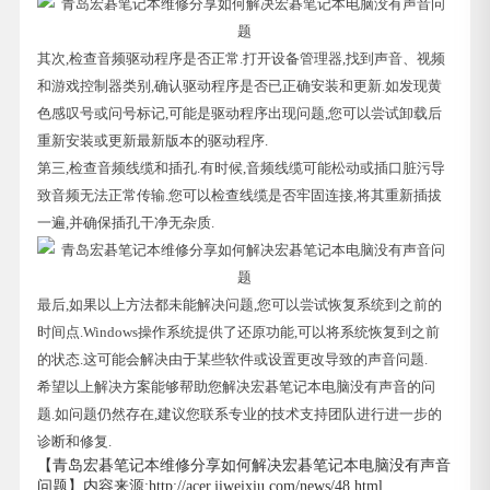
其次,检查音频驱动程序是否正常.打开设备管理器,找到声音、视频
和游戏控制器类别,确认驱动程序是否已正确安装和更新.如发现黄
色感叹号或问号标记,可能是驱动程序出现问题,您可以尝试卸载后
重新安装或更新最新版本的驱动程序.
第三,检查音频线缆和插孔.有时候,音频线缆可能松动或插口脏污导
致音频无法正常传输.您可以检查线缆是否牢固连接,将其重新插拔
一遍,并确保插孔干净无杂质.
最后,如果以上方法都未能解决问题,您可以尝试恢复系统到之前的
时间点.Windows操作系统提供了还原功能,可以将系统恢复到之前
的状态.这可能会解决由于某些软件或设置更改导致的声音问题.
希望以上解决方案能够帮助您解决宏碁笔记本电脑没有声音的问
题.如问题仍然存在,建议您联系专业的技术支持团队进行进一步的
诊断和修复.
【青岛宏碁笔记本维修分享如何解决宏碁笔记本电脑没有声音
问题】内容来源:http://acer.jiweixiu.com/news/48.html